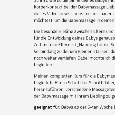
Schritt, wie du die Sinne deines Babys mi
Körperkontakt bei der Babymassage Lieb
dieses Videokurses kannst du anschauen
möchtest, um die Babymassage in deinen A
Die besondere Nähe zwischen Eltern und 
für die Entwicklung deines Babys genauso
Zeit mit den Eltern ist „Nahrung für die 
Verbindung zu deinem Kleinen stärken, d
noch weiter vertiefen. Dabei möchte ich 
begleiten.
Meinen kompletten Kurs für die Babymas
begleitete Eltern Schritt für Schritt dabei
heranzuführen, verschiedene Massagetec
der Babymassage mit ihrem Liebling zu 
geeignet für
: Babys ab der 6-ten Woche 