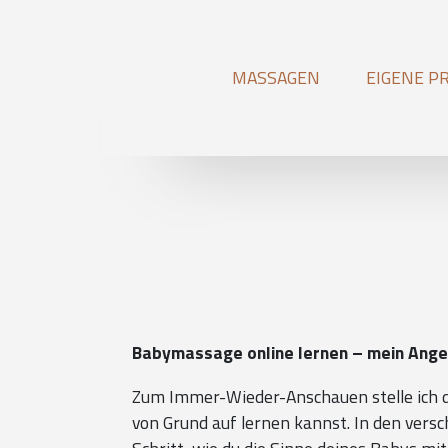
MASSAGEN
EIGENE P
Babymassage online lernen – mein Angeb
Zum Immer-Wieder-Anschauen stelle ich d
von Grund auf lernen kannst. In den versc