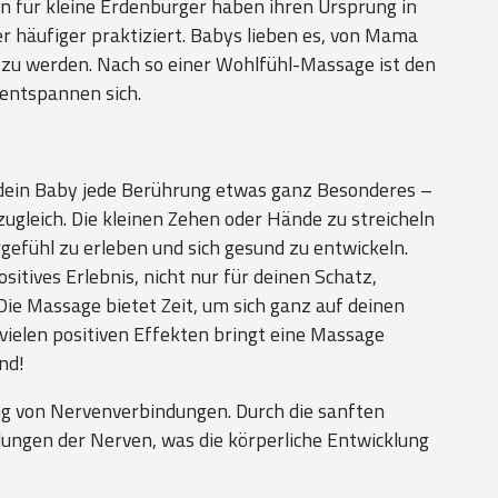
 für kleine Erdenbürger haben ihren Ursprung in
 häufiger praktiziert. Babys lieben es, von Mama
 zu werden. Nach so einer Wohlfühl-Massage ist den
 entspannen sich.
 dein Baby jede Berührung etwas ganz Besonderes –
ugleich. Die kleinen Zehen oder Hände zu streicheln
rgefühl zu erleben und sich gesund zu entwickeln.
sitives Erlebnis, nicht nur für deinen Schatz,
ie Massage bietet Zeit, um sich ganz auf deinen
vielen positiven Effekten bringt eine Massage
nd!
ng von Nervenverbindungen. Durch die sanften
ungen der Nerven, was die körperliche Entwicklung