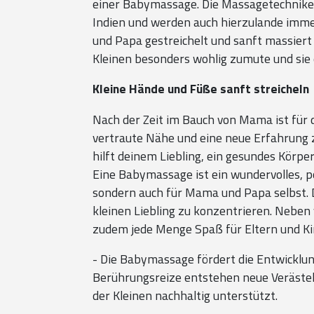
einer Babymassage. Die Massagetechniken
Indien und werden auch hierzulande immer
und Papa gestreichelt und sanft massiert
Kleinen besonders wohlig zumute und sie
Kleine Hände und Füße sanft streicheln
Nach der Zeit im Bauch von Mama ist für
vertraute Nähe und eine neue Erfahrung z
hilft deinem Liebling, ein gesundes Körpe
Eine Babymassage ist ein wundervolles, po
sondern auch für Mama und Papa selbst. D
kleinen Liebling zu konzentrieren. Neben 
zudem jede Menge Spaß für Eltern und Ki
- Die Babymassage fördert die Entwicklu
Berührungsreize entstehen neue Verästel
der Kleinen nachhaltig unterstützt.