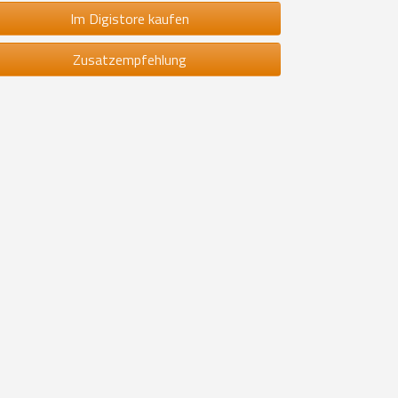
Im Digistore kaufen
Zusatzempfehlung