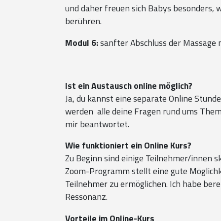
und daher freuen sich Babys besonders, 
berühren.
Modul 6:
sanfter Abschluss der Massage
Ist ein Austausch online möglich?
Ja, du kannst eine separate Online Stunde 
werden alle deine Fragen rund ums Them
mir beantwortet.
Wie funktioniert ein Online Kurs?
Zu Beginn sind einige Teilnehmer/innen sk
Zoom-Programm stellt eine gute Möglichke
Teilnehmer zu ermöglichen. Ich habe berei
Ressonanz.
Vorteile im Online-Kurs