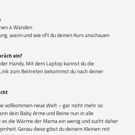
e
enen 4 Wänden
ilung, wann und wie oft du deinen Kurs anschauen
präch ein?
 oder Handy. Mit dem Laptop kannst du die
 Link zum Beitreten bekommst du nach deiner
cht
ine vollkommen neue Welt – gar nicht mehr so
ann dein Baby Arme und Beine nun in alle
st es die Wärme der Mama ein wenig und sucht daher
enheit. Genau diese gibst du deinem Kleinen mit