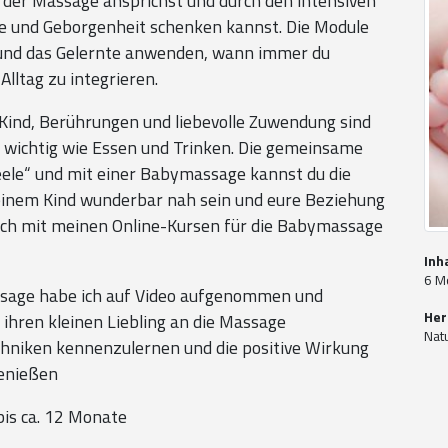
t der Massage ansprichst und durch den intensiven
e und Geborgenheit schenken kannst. Die Module
 und das Gelernte anwenden, wann immer du
lltag zu integrieren.
Kind, Berührungen und liebevolle Zuwendung sind
 wichtig wie Essen und Trinken. Die gemeinsame
Seele“ und mit einer Babymassage kannst du die
einem Kind wunderbar nah sein und eure Beziehung
dich mit meinen Online-Kursen für die Babymassage
Inh
6 M
sage habe ich auf Video aufgenommen und
Her
, ihren kleinen Liebling an die Massage
Nat
hniken kennenzulernen und die positive Wirkung
genießen
bis ca. 12 Monate